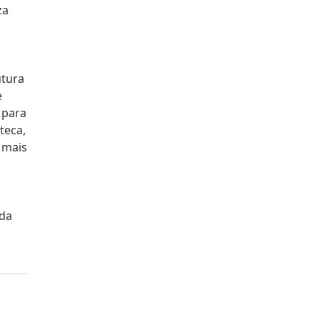
za
utura
e
 para
teca,
 mais
ada