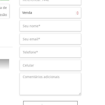
a de
Venda
ssão