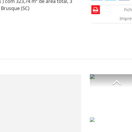
 ) com 323,74 m² de área total, 3
 Brusque (SC)
Fich
Impre