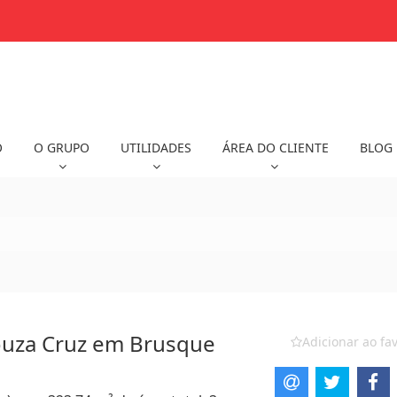
O
O GRUPO
UTILIDADES
ÁREA DO CLIENTE
BLOG
ouza Cruz em Brusque
Adicionar ao fav