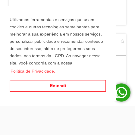
R$ 2.200.000,00
Utilizamos ferramentas e serviços que usam
cookies e outras tecnologias semelhantes para
melhorar a sua experiência em nossos serviços,
APARTAMENTO MOBILIADO NA MEIA PRAIA EM
personalizar publicidade e recomendar conteúdo
ITAPEMA
Meia Praia - Itapema
de seu interesse, além de protegermos seus
dados, nos termos da LGPD. Ao navegar nesse
site, você concorda com a nossa
3
7
3
Política de Privacidade.
Entendi
R$ 3.500.000,00