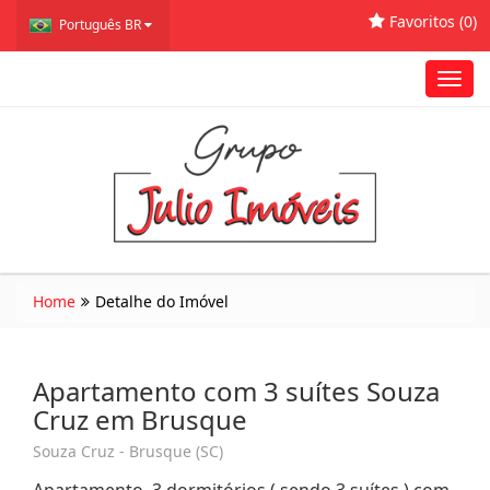
Favoritos (
0
)
Português BR
Toggl
navig
Home
Detalhe do Imóvel
Apartamento com 3 suítes Souza
Cruz em Brusque
Souza Cruz - Brusque (SC)