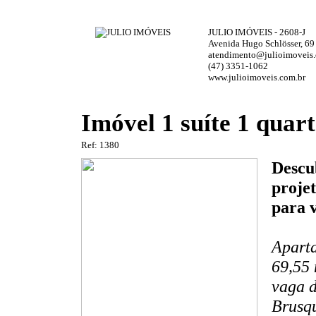
JULIO IMÓVEIS - 2608-J
Avenida Hugo Schlösser, 69
atendimento@julioimoveis.
(47) 3351-1062
www.julioimoveis.com.br
Imóvel 1 suíte 1 quar
Ref: 1380
Descu
projet
para v
Aparta
69,55 
vaga d
Brusq