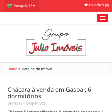
Favoritos (
0
)
Português BR
Toggl
navig
Home
Detalhe do Imóvel
Chácara à venda em Gaspar, 6
dormitórios
Barracão - Gaspar (SC)