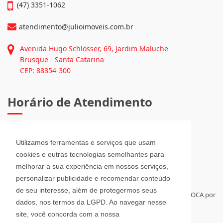
Imóveis • Fex Seguros...
Continue lendo...
Informações de Contato
(47) 3351-1062
atendimento@julioimoveis.com.br
Avenida Hugo Schlösser, 69, Jardim Maluche
Utilizamos ferramentas e serviços que usam
Brusque - Santa Catarina
cookies e outras tecnologias semelhantes para
CEP: 88354-300
melhorar a sua experiência em nossos serviços,
personalizar publicidade e recomendar conteúdo
Horário de Atendimento
de seu interesse, além de protegermos seus
dados, nos termos da LGPD. Ao navegar nesse
site, você concorda com a nossa
Segunda a Sexta-Feira