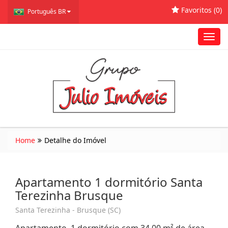
Favoritos (
0
)
Português BR
Toggl
navig
Home
Detalhe do Imóvel
Apartamento 1 dormitório Santa
Terezinha Brusque
Santa Terezinha - Brusque (SC)