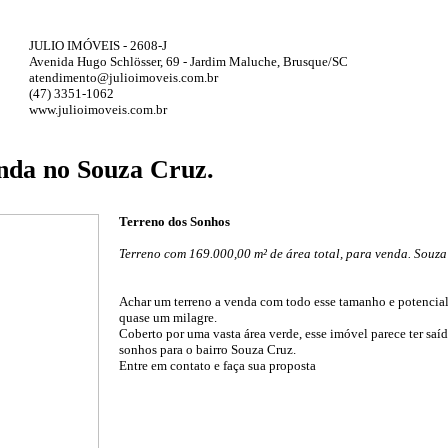
JULIO IMÓVEIS - 2608-J
Avenida Hugo Schlösser, 69 - Jardim Maluche, Brusque/SC
atendimento@julioimoveis.com.br
(47) 3351-1062
www.julioimoveis.com.br
nda no Souza Cruz.
Terreno dos Sonhos
Terreno com 169.000,00 m² de área total, para venda. Souza
Achar um terreno a venda com todo esse tamanho e potencial
quase um milagre.
Coberto por uma vasta área verde, esse imóvel parece ter saí
sonhos para o bairro Souza Cruz.
Entre em contato e faça sua proposta