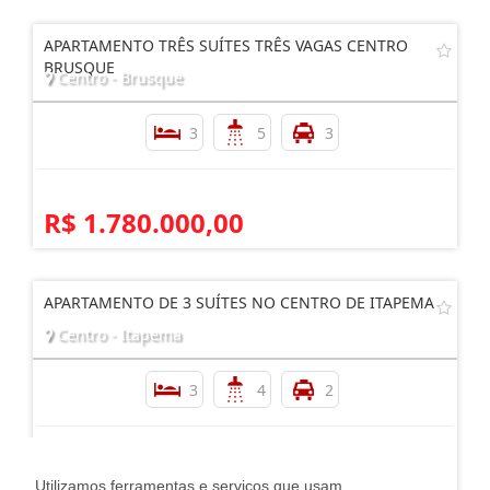
APARTAMENTO TRÊS SUÍTES TRÊS VAGAS CENTRO
BRUSQUE
Centro - Brusque
3
5
3
R$ 1.780.000,00
APARTAMENTO DE 3 SUÍTES NO CENTRO DE ITAPEMA
Centro - Itapema
3
4
2
R$ 1.691.157,00
Utilizamos ferramentas e serviços que usam