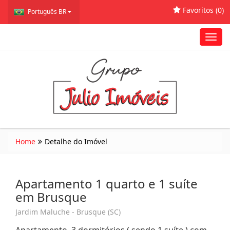
Favoritos (
0
)
Português BR
Toggl
navig
Home
Detalhe do Imóvel
Apartamento 1 quarto e 1 suíte
em Brusque
Jardim Maluche - Brusque (SC)