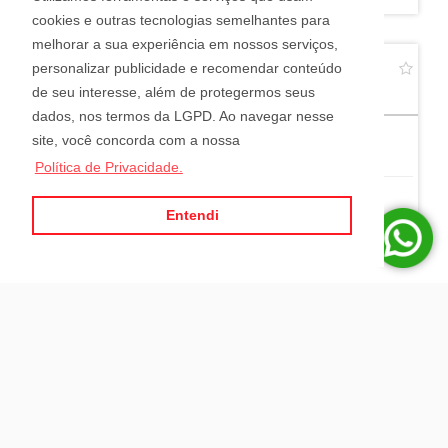
cookies e outras tecnologias semelhantes para
melhorar a sua experiência em nossos serviços,
APARTAMENTO À VENDA EM PENHA
personalizar publicidade e recomendar conteúdo
Centro - Penha
de seu interesse, além de protegermos seus
dados, nos termos da LGPD. Ao navegar nesse
site, você concorda com a nossa
3
4
2
Política de Privacidade.
Entendi
R$ 1.500.000,00