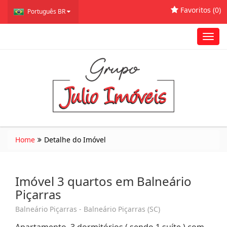
Favoritos (
0
)
Português BR
Toggl
navig
Home
Detalhe do Imóvel
Imóvel 3 quartos em Balneário
Piçarras
Balneário Piçarras - Balneário Piçarras (SC)