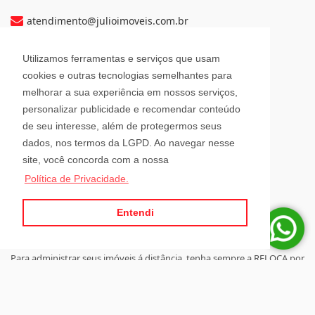
atendimento@julioimoveis.com.br
Avenida Hugo Schlösser, 69, Jardim Maluche
Utilizamos ferramentas e serviços que usam
Brusque - Santa Catarina
cookies e outras tecnologias semelhantes para
CEP: 88354-300
melhorar a sua experiência em nossos serviços,
personalizar publicidade e recomendar conteúdo
Horário de Atendimento
de seu interesse, além de protegermos seus
dados, nos termos da LGPD. Ao navegar nesse
site, você concorda com a nossa
Segunda a Sexta-Feira
Política de Privacidade.
08h00 - 12h00 e 13h30 - 18h00
Sábado
08h30 - 12h00
Entendi
Para administrar seus imóveis á distância, tenha sempre a RELOCA por
perto.