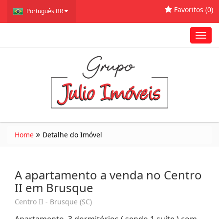
Favoritos (
0
)
Português BR
Toggl
navig
Home
Detalhe do Imóvel
A apartamento a venda no Centro
II em Brusque
Centro II - Brusque (SC)