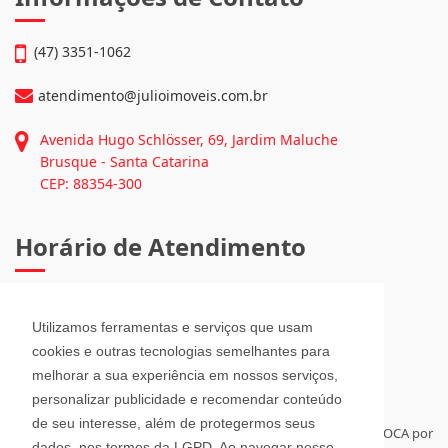
Informações de Contato
(47) 3351-1062
atendimento@julioimoveis.com.br
Avenida Hugo Schlösser, 69, Jardim Maluche
Brusque - Santa Catarina
CEP: 88354-300
Horário de Atendimento
Utilizamos ferramentas e serviços que usam
cookies e outras tecnologias semelhantes para
melhorar a sua experiência em nossos serviços,
Segunda a Sexta-Feira
personalizar publicidade e recomendar conteúdo
08h00 - 12h00 e 13h30 - 18h00
Sábado
de seu interesse, além de protegermos seus
08h30 - 12h00
dados, nos termos da LGPD. Ao navegar nesse