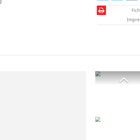
)
Fich
Impre