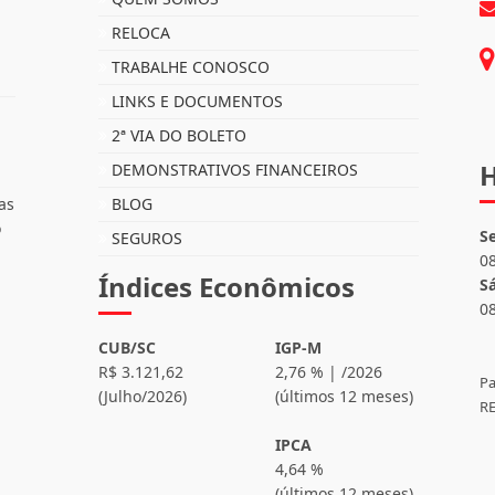
Mapa do Site
I
INÍCIO
QUEM SOMOS
RELOCA
TRABALHE CONOSCO
LINKS E DOCUMENTOS
2ª VIA DO BOLETO
H
DEMONSTRATIVOS FINANCEIROS
as
BLOG
o
S
SEGUROS
0
Índices Econômicos
S
0
CUB/SC
IGP-M
R$ 3.121,62
2,76 % | /2026
Pa