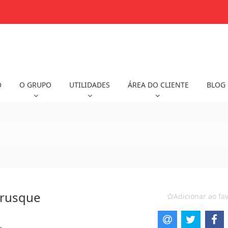
O
O GRUPO
UTILIDADES
ÁREA DO CLIENTE
BLOG
Brusque
Adicionar ao fav