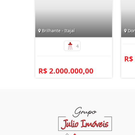
Brilhante - Itajaí
Dom
4
R$
R$ 2.000.000,00