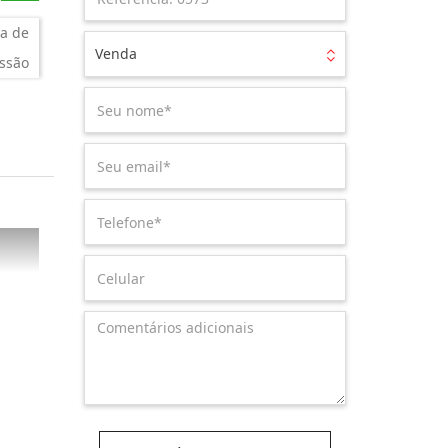
a de
Venda
ssão