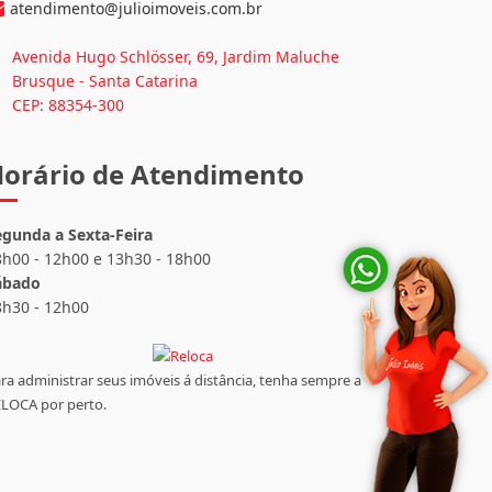
nformações de Contato
(47) 3351-1062
atendimento@julioimoveis.com.br
Avenida Hugo Schlösser, 69, Jardim Maluche
Brusque - Santa Catarina
CEP: 88354-300
orário de Atendimento
egunda a Sexta-Feira
8h00 - 12h00 e 13h30 - 18h00
ábado
8h30 - 12h00
ra administrar seus imóveis á distância, tenha sempre a