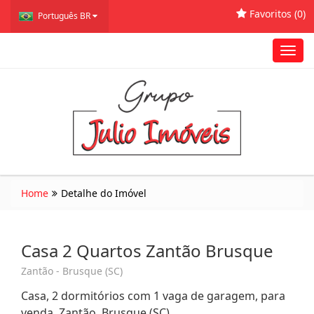
Favoritos (
0
)
Português BR
Toggl
navig
Home
Detalhe do Imóvel
Casa 2 Quartos Zantão Brusque
Zantão - Brusque (SC)
Casa, 2 dormitórios com 1 vaga de garagem, para
venda. Zantão, Brusque (SC)