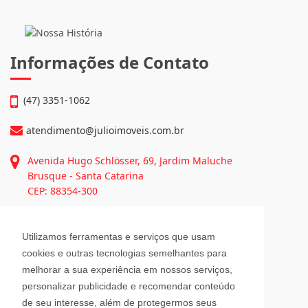
diretamente em Brusque e Região através das unidades de
Negócios: • Julio Imóveis Vendas • Julio Imóveis Alugueis • Fex
Imóveis • Fex Seguros...
Continue lendo...
Informações de Contato
(47) 3351-1062
atendimento@julioimoveis.com.br
Avenida Hugo Schlösser, 69, Jardim Maluche
Utilizamos ferramentas e serviços que usam
Brusque - Santa Catarina
cookies e outras tecnologias semelhantes para
CEP: 88354-300
melhorar a sua experiência em nossos serviços,
personalizar publicidade e recomendar conteúdo
Horário de Atendimento
de seu interesse, além de protegermos seus