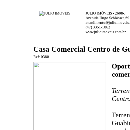
JULIO IMÓVEIS - 2608-J
Avenida Hugo Schlösser, 69
atendimento@julioimoveis.
(47) 3351-1062
www.julioimoveis.com.br
Casa Comercial Centro de G
Ref: 0380
Oport
comer
Terren
Centr
Terren
Guabi