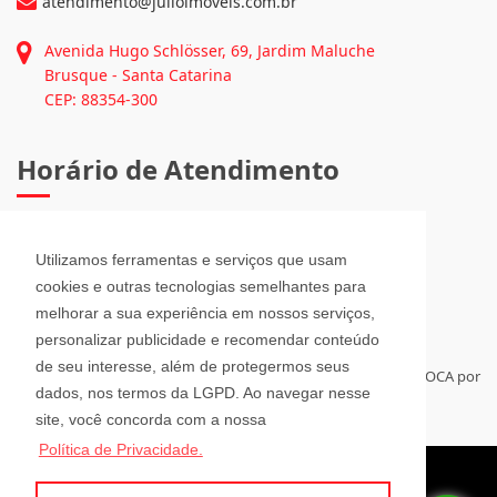
Informações de Contato
(47) 3351-1062
atendimento@julioimoveis.com.br
Avenida Hugo Schlösser, 69, Jardim Maluche
Utilizamos ferramentas e serviços que usam
Brusque - Santa Catarina
cookies e outras tecnologias semelhantes para
CEP: 88354-300
melhorar a sua experiência em nossos serviços,
personalizar publicidade e recomendar conteúdo
Horário de Atendimento
de seu interesse, além de protegermos seus
dados, nos termos da LGPD. Ao navegar nesse
site, você concorda com a nossa
Segunda a Sexta-Feira
Política de Privacidade.
08h00 - 12h00 e 13h30 - 18h00
Sábado