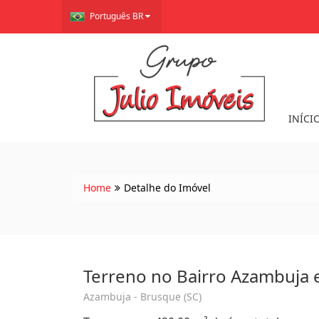
Português BR
INÍCI
Home
Detalhe do Imóvel
Terreno no Bairro Azambuja
Azambuja - Brusque (SC)