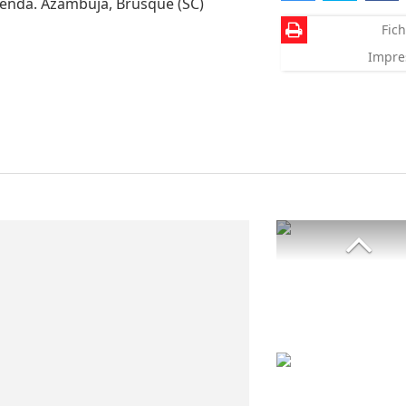
venda. Azambuja, Brusque (SC)
Fich
Impre