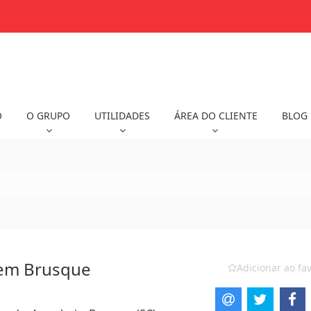
O
O GRUPO
UTILIDADES
ÁREA DO CLIENTE
BLOG
 em Brusque
Adicionar ao fav