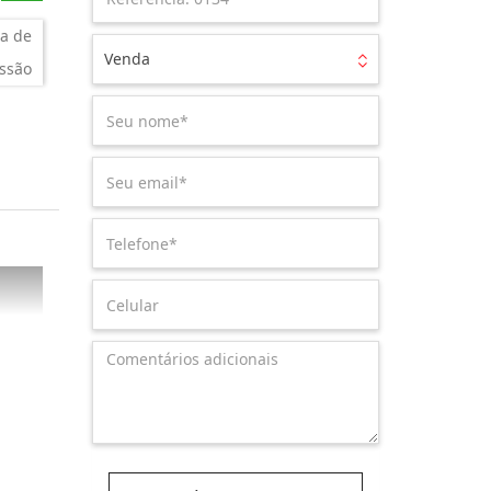
a de
Venda
ssão