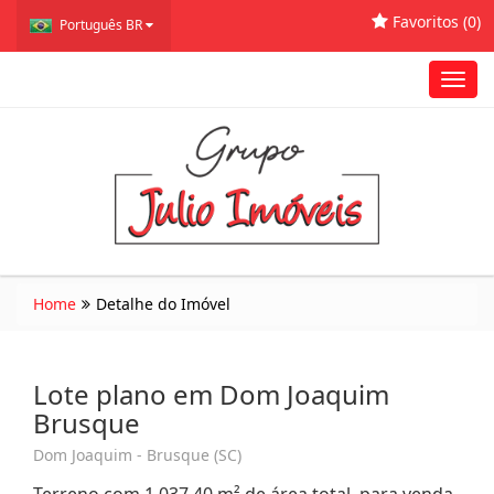
Favoritos (
0
)
Português BR
Toggl
navig
Home
Detalhe do Imóvel
Lote plano em Dom Joaquim
Brusque
Dom Joaquim - Brusque (SC)