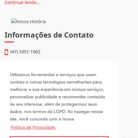
Continue lendo...
Informações de Contato
(47) 3351-1062
atendimento@julioimoveis.com.br
Utilizamos ferramentas e serviços que usam
Avenida Hugo Schlösser, 69, Jardim Maluche
cookies e outras tecnologias semelhantes para
Brusque - Santa Catarina
melhorar a sua experiência em nossos serviços,
CEP: 88354-300
personalizar publicidade e recomendar conteúdo
de seu interesse, além de protegermos seus
Horário de Atendimento
dados, nos termos da LGPD. Ao navegar nesse
site, você concorda com a nossa
Política de Privacidade.
Segunda a Sexta-Feira
08h00 - 12h00 e 13h30 - 18h00