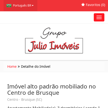
Favoritos (
0
)
Português BR
Toggl
navig
Home
Detalhe do Imóvel
Imóvel alto padrão mobiliado no
Centro de Brusque
Centro - Brusque (SC)