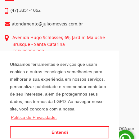
(47) 3351-1062
atendimento@julioimoveis.com.br
Avenida Hugo Schlösser, 69, Jardim Maluche
Brusque - Santa Catarina
CEP: 88354-300
Utilizamos ferramentas e serviços que usam
Horário de Atendimento
cookies e outras tecnologias semelhantes para
melhorar a sua experiência em nossos serviços,
personalizar publicidade e recomendar conteúdo
Segunda a Sexta-Feira
de seu interesse, além de protegermos seus
08h00 - 12h00 e 13h30 - 18h00
Sábado
dados, nos termos da LGPD. Ao navegar nesse
08h30 - 12h00
site, você concorda com a nossa
Política de Privacidade.
Para administrar seus imóveis á distância, tenha sempre a RELOCA por
Entendi
perto.