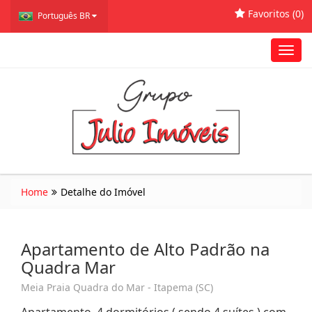
Favoritos (
0
)
Português BR
Toggl
navig
Home
Detalhe do Imóvel
Apartamento de Alto Padrão na
Quadra Mar
Meia Praia Quadra do Mar - Itapema (SC)