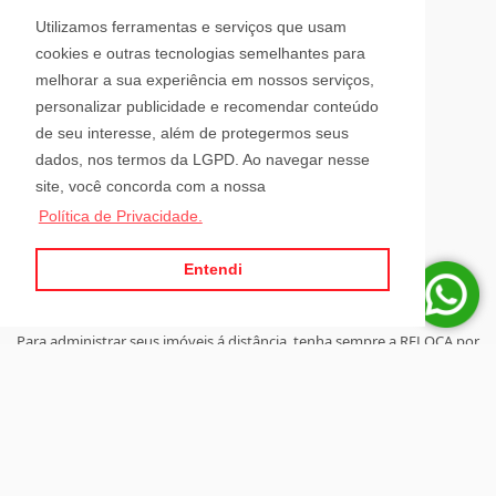
Avenida Hugo Schlösser, 69, Jardim Maluche
Utilizamos ferramentas e serviços que usam
Brusque - Santa Catarina
cookies e outras tecnologias semelhantes para
CEP: 88354-300
melhorar a sua experiência em nossos serviços,
personalizar publicidade e recomendar conteúdo
Horário de Atendimento
de seu interesse, além de protegermos seus
dados, nos termos da LGPD. Ao navegar nesse
site, você concorda com a nossa
Segunda a Sexta-Feira
Política de Privacidade.
08h00 - 12h00 e 13h30 - 18h00
Sábado
08h30 - 12h00
Entendi
Para administrar seus imóveis á distância, tenha sempre a RELOCA por
perto.
Site desenvolvido por
ImóvelOffice
© - Todos os direitos reservados