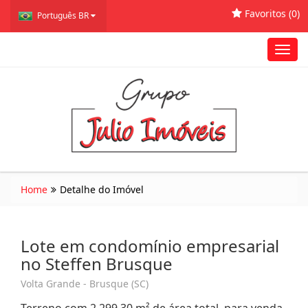
Favoritos (
0
)
Português BR
Toggl
navig
Home
Detalhe do Imóvel
Lote em condomínio empresarial
no Steffen Brusque
Volta Grande - Brusque (SC)