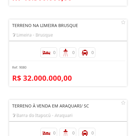
TERRENO NA LIMEIRA BRUSQUE
Limeira - Brusque
0
0
0
Ref. 9080
R$ 32.000.000,00
TERRENO À VENDA EM ARAQUARI/ SC
Barra do Itapocú - Araquari
0
0
0