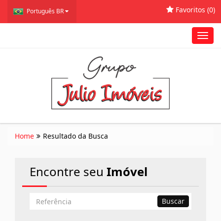
Favoritos (
0
)
Português BR
Toggl
navig
Home
Resultado da Busca
Encontre seu
Imóvel
Busca
Buscar
por
Referência