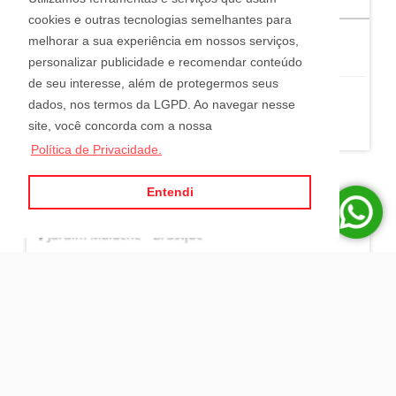
cookies e outras tecnologias semelhantes para
melhorar a sua experiência em nossos serviços,
0
4
0
personalizar publicidade e recomendar conteúdo
de seu interesse, além de protegermos seus
Ref. 7655
dados, nos termos da LGPD. Ao navegar nesse
R$ 6.000.000,00
site, você concorda com a nossa
Política de Privacidade.
Entendi
6 TERRENOS COM 2 CASAS JARDIM MALUCHE EM
BRUSQUE
Jardim Maluche - Brusque
5
5
4
Ref. 7710
R$ 6.000.000,00